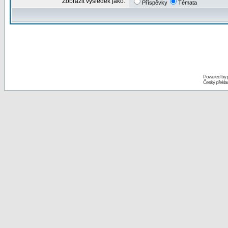
Zobrazit výsledek jako:
Příspěvky
Témata
Powered by
Český překl