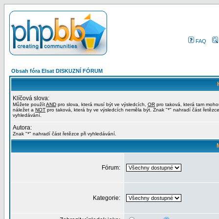
FAQ
Obsah fóra Elsat DISKUZNÍ FÓRUM
Klíčová slova:
Můžete použít
AND
pro slova, která musí být ve výsledcích,
OR
pro taková, která tam moho
náležet a
NOT
pro taková, která by ve výsledcích neměla být. Znak "*" nahradí část řetězce
vyhledávání.
Autora:
Znak "*" nahradí část řetězce při vyhledávání.
Fórum:
Kategorie: