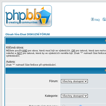
FAQ
Obsah fóra Elsat DISKUZNÍ FÓRUM
Klíčová slova:
Můžete použít
AND
pro slova, která musí být ve výsledcích,
OR
pro taková, která tam moho
náležet a
NOT
pro taková, která by ve výsledcích neměla být. Znak "*" nahradí část řetězce
vyhledávání.
Autora:
Znak "*" nahradí část řetězce při vyhledávání.
Fórum:
Kategorie: