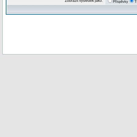
Zobrazit výsledek jako:
Příspěvky
T