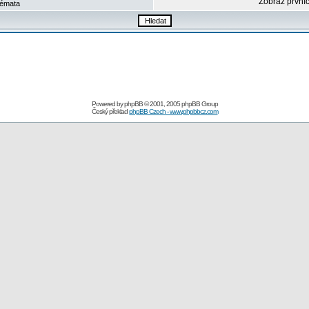
Zobraz první
émata
Powered by
phpBB
© 2001, 2005 phpBB Group
Český překlad
phpBB Czech - www.phpbbcz.com