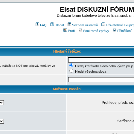
Elsat DISKUZNÍ FÓRUM
Diskuzní fórum kabelové televize Elsat spol. s r.
FAQ
Hledat
Seznam uživatelů
Uživatelské skupin
Profil
Soukromé zprávy
Přihlášení
Hledaný řetězec
u náležet a
NOT
pro taková, která by ve
Hledej kterékoliv slovo nebo výraz jak j
Hledej všechna slova
Možnosti hledání
Prohledej předchoz
Setřídit dl