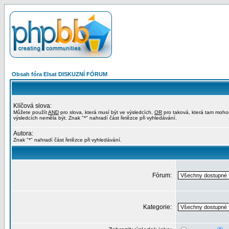
Obsah fóra Elsat DISKUZNÍ FÓRUM
Klíčová slova:
Můžete použít
AND
pro slova, která musí být ve výsledcích,
OR
pro taková, která tam moho
výsledcích neměla být. Znak "*" nahradí část řetězce při vyhledávání.
Autora:
Znak "*" nahradí část řetězce při vyhledávání.
Fórum:
Kategorie: