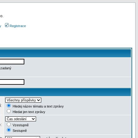
 o.
y
Registrace
e zadaný
í:
Hledej název tématu a text zprávy
Hledat jen text zprávy
e:
Vzestupně
Sestupně