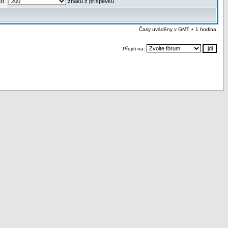
ch
znaků z příspěvku
Časy uváděny v GMT + 1 hodina
Přejdi na: