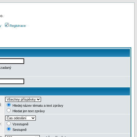
 o.
y
Registrace
e zadaný
í:
Hledej název tématu a text zprávy
Hledat jen text zprávy
e:
Vzestupně
Sestupně