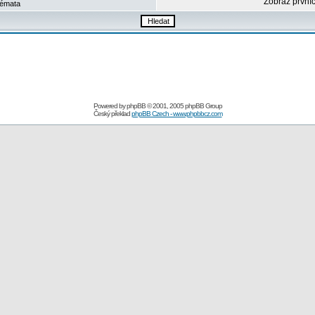
Zobraz první
émata
Powered by
phpBB
© 2001, 2005 phpBB Group
Český překlad
phpBB Czech - www.phpbbcz.com