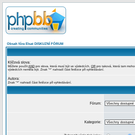
Obsah fóra Elsat DISKUZNÍ FÓRUM
Klíčová slova:
Můžete použít
AND
pro slova, která musí být ve výsledcích,
OR
pro taková, která tam moho
výsledcích neměla být. Znak "*" nahradí část řetězce při vyhledávání.
Autora:
Znak "*" nahradí část řetězce při vyhledávání.
Fórum:
Kategorie: