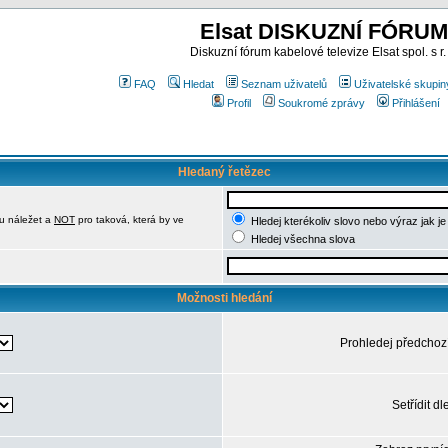
Elsat DISKUZNÍ FÓRUM
Diskuzní fórum kabelové televize Elsat spol. s r.
FAQ
Hledat
Seznam uživatelů
Uživatelské skupin
Profil
Soukromé zprávy
Přihlášení
Hledaný řetězec
u náležet a
NOT
pro taková, která by ve
Hledej kterékoliv slovo nebo výraz jak j
Hledej všechna slova
Možnosti hledání
Prohledej předchoz
Setřídit dl