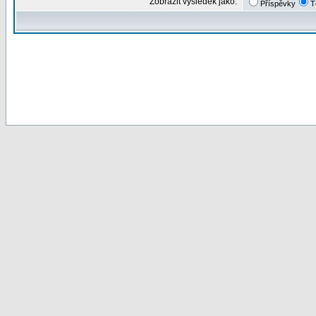
Zobrazit výsledek jako:
Příspěvky
T