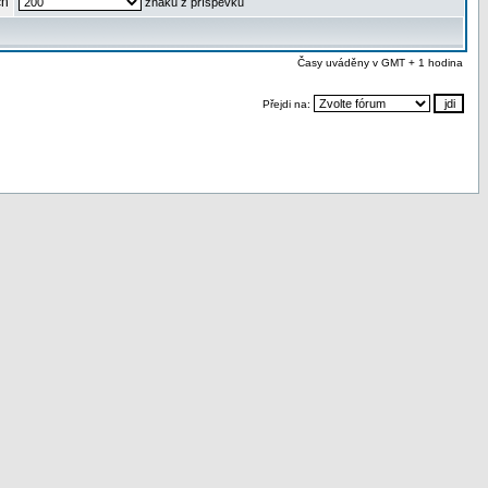
ch
znaků z příspěvku
Časy uváděny v GMT + 1 hodina
Přejdi na: