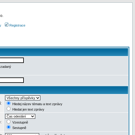
 o.
y
Registrace
e zadaný
í:
Hledej název tématu a text zprávy
Hledat jen text zprávy
e:
Vzestupně
Sestupně