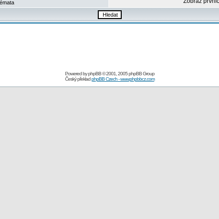
Zobraz první
émata
Powered by
phpBB
© 2001, 2005 phpBB Group
Český překlad
phpBB Czech - www.phpbbcz.com