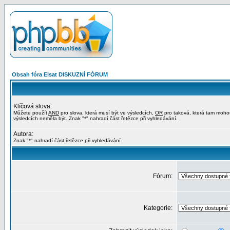
Obsah fóra Elsat DISKUZNÍ FÓRUM
Klíčová slova:
Můžete použít
AND
pro slova, která musí být ve výsledcích,
OR
pro taková, která tam moho
výsledcích neměla být. Znak "*" nahradí část řetězce při vyhledávání.
Autora:
Znak "*" nahradí část řetězce při vyhledávání.
Fórum:
Kategorie: