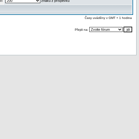
ch
znaků z příspěvku
Časy uváděny v GMT + 1 hodina
Přejdi na: