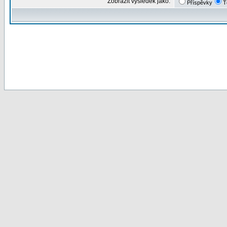
Zobrazit výsledek jako:
Příspěvky
T