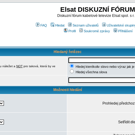
Elsat DISKUZNÍ FÓRUM
Diskuzní fórum kabelové televize Elsat spol. s r.
FAQ
Hledat
Seznam uživatelů
Uživatelské skupin
Profil
Soukromé zprávy
Přihlášení
Hledaný řetězec
u náležet a
NOT
pro taková, která by ve
Hledej kterékoliv slovo nebo výraz jak j
Hledej všechna slova
Možnosti hledání
Prohledej předchoz
Setřídit dl