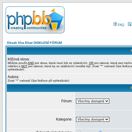
FAQ
Obsah fóra Elsat DISKUZNÍ FÓRUM
Klíčová slova:
Můžete použít
AND
pro slova, která musí být ve výsledcích,
OR
pro taková, která tam moho
náležet a
NOT
pro taková, která by ve výsledcích neměla být. Znak "*" nahradí část řetězce
vyhledávání.
Autora:
Znak "*" nahradí část řetězce při vyhledávání.
Fórum:
Kategorie: