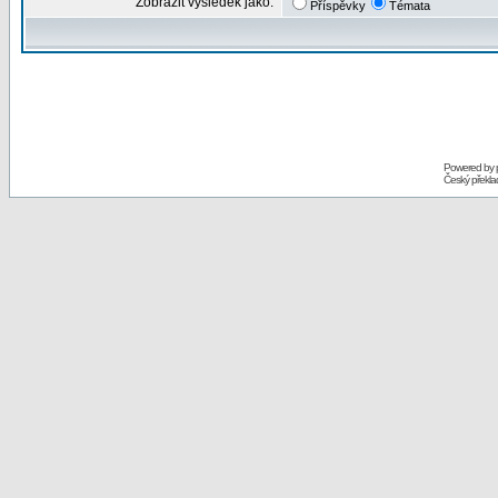
Zobrazit výsledek jako:
Příspěvky
Témata
Powered by
Český překl