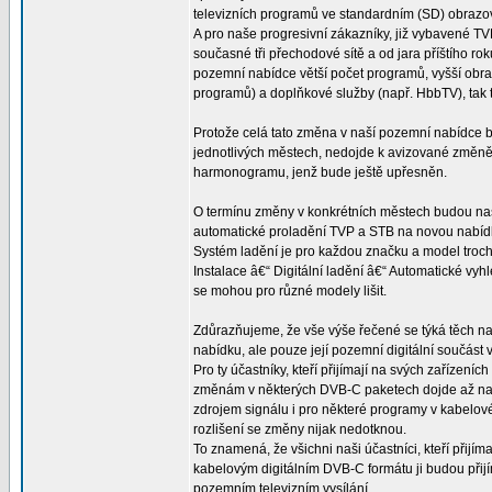
televizních programů ve standardním (SD) obrazov
A pro naše progresivní zákazníky, již vybavené TV
současné tři přechodové sítě a od jara příštího rok
pozemní nabídce větší počet programů, vyšší obraz
programů) a doplňkové služby (např. HbbTV), tak
Protože celá tato změna v naší pozemní nabídce 
jednotlivých městech, nedojde k avizované změn
harmonogramu, jenž bude ještě upřesněn.
O termínu změny v konkrétních městech budou naši
automatické proladění TVP a STB na novou nabídku
Systém ladění je pro každou značku a model trochu
Instalace â€“ Digitální ladění â€“ Automatické vy
se mohou pro různé modely lišit.
Zdůrazňujeme, že vše výše řečené se týká těch naš
nabídku, ale pouze její pozemní digitální součást
Pro ty účastníky, kteří přijímají na svých zaříze
změnám v některých DVB-C paketech dojde až na j
zdrojem signálu i pro některé programy v kabelov
rozlišení se změny nijak nedotknou.
To znamená, že všichni naši účastníci, kteří přijí
kabelovým digitálním DVB-C formátu ji budou při
pozemním televizním vysílání.