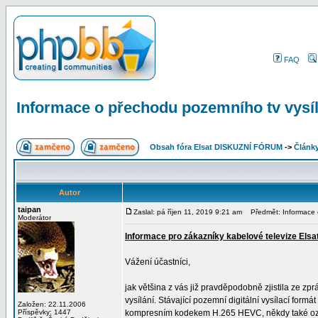
FAQ
Informace o přechodu pozemního tv vysí
Obsah fóra Elsat DISKUZNÍ FÓRUM
->
Článk
Autor
taipan
Zaslal: pá říjen 11, 2019 9:21 am
Předmět: Informace o
Moderátor
Informace pro zákazníky kabelové televize Elsa
Vážení účastníci,
jak většina z vás již pravděpodobně zjistila ze z
vysílání. Stávající pozemní digitální vysílací fo
Založen: 22.11.2006
Příspěvky: 1447
kompresním kodekem H.265 HEVC, někdy také 