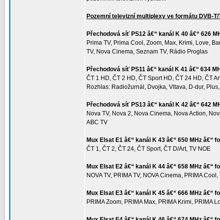
Pozemní televizní multiplexy ve formátu DVB-
Přechodová síť PS12 â€“ kanál K 40 â€“ 626 
Prima TV, Prima Cool, Zoom, Max, Krimi, Love, Barr
TV, Nova Cinema, Seznam TV, Rádio Proglas
Přechodová síť PS11 â€“ kanál K 41 â€“ 634 
ČT 1 HD, ČT 2 HD, ČT Sport HD, ČT 24 HD, ČT A
Rozhlas: Radiožurnál, Dvojka, Vltava, D-dur, Plus
Přechodová síť PS13 â€“ kanál K 42 â€“ 642 
Nova TV, Nova 2, Nova Cinema, Nova Action, Nova 
ABC TV
Mux Elsat E1 â€“ kanál K 43 â€“ 650 MHz â€“ 
ČT 1, ČT 2, ČT 24, ČT Sport, ČT D/Art, TV NOE
Mux Elsat E2 â€“ kanál K 44 â€“ 658 MHz â€“ 
NOVA TV, PRIMA TV, NOVA Cinema, PRIMA Cool, T
Mux Elsat E3 â€“ kanál K 45 â€“ 666 MHz â€“ 
PRIMA Zoom, PRIMA Max, PRIMA Krimi, PRIMA 
Mux Elsat E4 â€“ kanál K 46 â€“ 674 MHz â€“ 