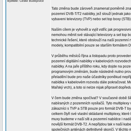
Bydliště: České Budějovice
Tato změna bude zároveň znamenat poměrně značný 
pozemní DVB-T/T2 nabídky, jež slouží jednak jako 
vybaveni televizory (TVP) nebo set top boxy (STB
Naším cílem je vyhovět a vyjít vstříc jak progresiv
nemohou měnit své stávající televizory a set top b
technické řešení, které obslouží na naší pozemní 
modely, kompatibilní pouze se starším formáte
V průběhu měsíců října a listopadu proto prove
pozemní digitální nabídky v kabelových rozvodec
nabídky. A na jaře příštího roku, kdy dojde na poz
programovým změnám, bude následně nutno provést 
přeladění bude pro naše účastníky poněkud nepříj
nabídka v kabelovém rozvodu dále pokračovat. Mu
Mařský vrch), a toto si nelze nijak připravit dopřed
V čem bude změna spočívat? V současné době šíř
nabíraných z pozemních vysílačů. Tyto multiplex
zákazníci s TVP a STB pouze pro formát DVB-T by tak
celkem čtyři své vlastní skládané multiplexy, kte
muxy budeme v naší síti a pozemní nabídce i nadále 
novější formát DVB-T2. A nepřijdou tak v naší kab
společných anténách definitivně skončí. V těchto