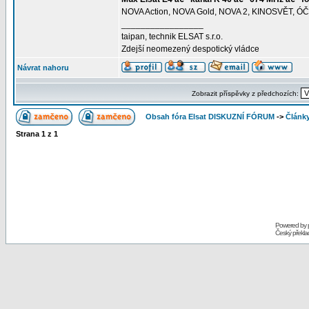
NOVA Action, NOVA Gold, NOVA 2, KINOSVĚT, Ó
_________________
taipan, technik ELSAT s.r.o.
Zdejší neomezený despotický vládce
Návrat nahoru
Zobrazit příspěvky z předchozích:
Obsah fóra Elsat DISKUZNÍ FÓRUM
->
Článk
Strana
1
z
1
Powered by
Český překl