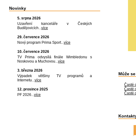
Novinky
5. srpna 2026
Uzavření kanceláře v Českých
Budějovicích...
více
29. července 2026
Nový program Prima Sport...
více
10. července 2026
TV Prima odvysílá finále Wimbledonu s
Noskovou a Muchovou...
více
3. března 2026
Může se
Výpadek většiny TV programů a
Internetu...
více
Časté d
Časté d
12. prosince 2025
Časté 
PF 2026...
více
Kontakt