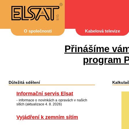
O společnosti
Kabelová televize
Přinášíme vám
program P
Důležitá sdělení
Kalkulač
Informační servis Elsat
- informace o novinkách a opravách v našich
sítích (aktualizace 4. 8. 2026)
Vyjádření k zemním sítím