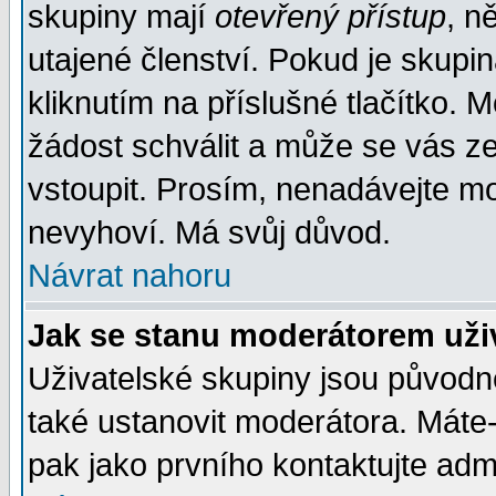
skupiny mají
otevřený přístup
, n
utajené členství. Pokud je skupi
kliknutím na příslušné tlačítko. 
žádost schválit a může se vás z
vstoupit. Prosím, nenadávejte mo
nevyhoví. Má svůj důvod.
Návrat nahoru
Jak se stanu moderátorem uži
Uživatelské skupiny jsou původ
také ustanovit moderátora. Máte-l
pak jako prvního kontaktujte ad