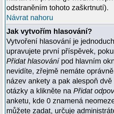
odstraněním tohoto zaškrtnutí).
Návrat nahoru
Jak vytvořím hlasování?
Vytvoření hlasování je jednoduc
upravujete první příspěvek, pokud
Přidat hlasování
pod hlavním okn
nevidíte, zřejmě nemáte oprávněn
název ankety a pak alespoň dvě
otázky a klikněte na
Přidat odpo
anketu, kde 0 znamená neomezen
můžete zadat, určuje administrát