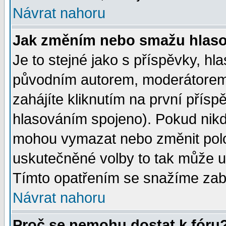
Návrat nahoru
Jak změním nebo smažu hlas
Je to stejné jako s příspěvky, 
původním autorem, moderátorem
zahájíte kliknutím na první přísp
hlasováním spojeno). Pokud nikd
mohou vymazat nebo změnit polož
uskutečněné volby to tak může uč
Tímto opatřením se snažíme zabr
Návrat nahoru
Proč se nemohu dostat k fóru