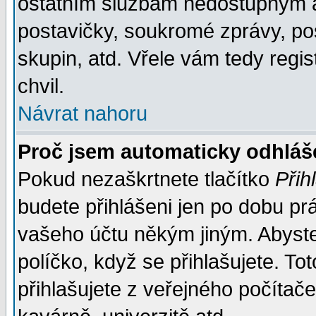
ostatním službám nedostupným a
postavičky, soukromé zprávy, pos
skupin, atd. Vřele vám tedy regi
chvil.
Návrat nahoru
Proč jsem automaticky odhlá
Pokud nezaškrtnete tlačítko
Přih
budete přihlášeni jen po dobu prá
vašeho účtu někým jiným. Abyste z
políčko, když se přihlašujete. 
přihlašujete z veřejného počítače