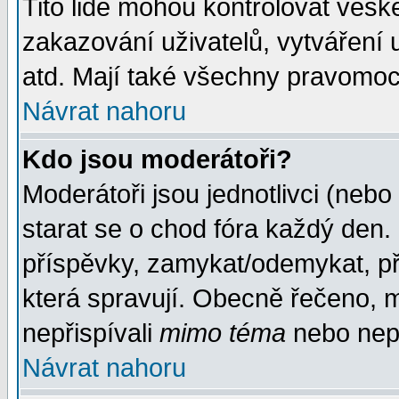
Tito lidé mohou kontrolovat veš
zakazování uživatelů, vytváření
atd. Mají také všechny pravomoc
Návrat nahoru
Kdo jsou moderátoři?
Moderátoři jsou jednotlivci (nebo 
starat se o chod fóra každý den
příspěvky, zamykat/odemykat, př
která spravují. Obecně řečeno, m
nepřispívali
mimo téma
nebo nepř
Návrat nahoru