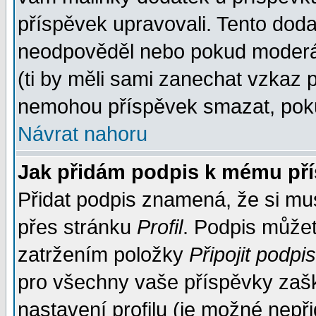
příspěvek upravovali. Tento doda
neodpověděl nebo pokud moderáto
(ti by měli sami zanechat vzkaz p
nemohou příspěvek smazat, poku
Návrat nahoru
Jak přidám podpis k mému př
Přidat podpis znamená, že si musí
přes stránku
Profil
. Podpis může
zatržením položky
Připojit podpis
pro všechny vaše příspěvky zašk
nastavení profilu (je možné nep