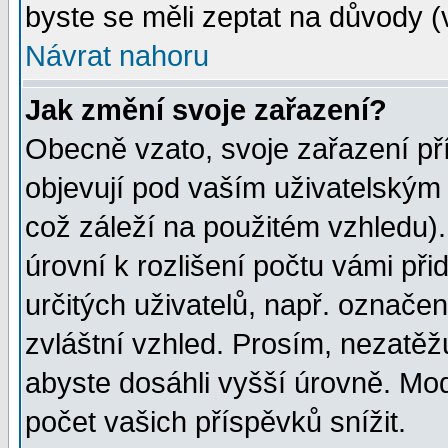
byste se měli zeptat na důvody (
Návrat nahoru
Jak změní svoje zařazení?
Obecně vzato, svoje zařazení p
objevují pod vaším uživatelským
což záleží na použitém vzhledu)
úrovní k rozlišení počtu vámi při
určitých uživatelů, např. označe
zvláštní vzhled. Prosím, nezatěž
abyste dosáhli vyšší úrovně. Mo
počet vašich příspěvků snížit.