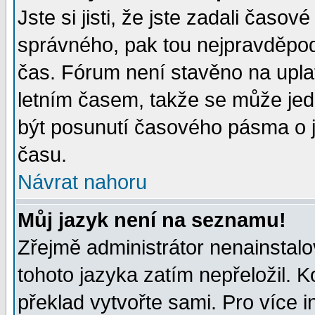
Jste si jisti, že jste zadali časo
správného, pak tou nejpravděpodo
čas. Fórum není stavěno na upla
letním časem, takže se může jed
být posunutí časového pásma o j
času.
Návrat nahoru
Můj jazyk není na seznamu!
Zřejmě administrátor nenainstalov
tohoto jazyka zatím nepřeložil. K
překlad vytvořte sami. Pro více 