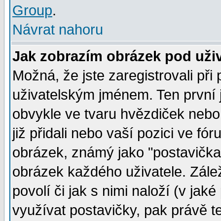
Group
.
Návrat nahoru
Jak zobrazím obrázek pod už
Možná, že jste zaregistrovali př
uživatelským jménem. Ten první j
obvykle ve tvaru hvězdiček nebo k
již přidali nebo vaší pozici ve f
obrázek, známý jako "postavička" 
obrázek každého uživatele. Zálež
povolí či jak s nimi naloží (v j
využívat postavičky, pak právě te