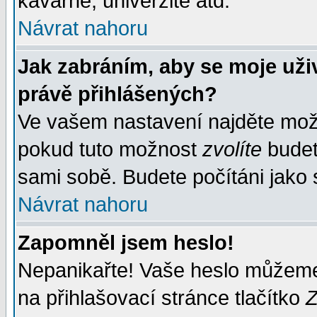
kavárně, univerzitě atd.
Návrat nahoru
Jak zabráním, aby se moje uži
právě přihlášených?
Ve vašem nastavení najděte mo
pokud tuto možnost
zvolíte
budete
sami sobě. Budete počítáni jako s
Návrat nahoru
Zapomněl jsem heslo!
Nepanikařte! Vaše heslo můžeme
na přihlašovací stránce tlačítko
Z