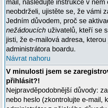
mail, následujte instrukce v něm
neobdrželi, ujistěte se, že vámi 
Jedním důvodem, proč se aktiva
nežádoucích
uživatelů, kteří se 
jisti, že e-mailová adresa, kterou 
administrátora boardu.
Návrat nahoru
V minulosti jsem se zaregistr
přihlásit?!
Nejpravděpodobnější důvody: zad
nebo heslo (zkontrolujte e-mail, k