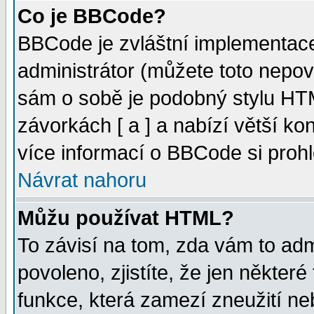
Co je BBCode?
BBCode je zvláštní implementac
administrátor (můžete toto nepov
sám o sobě je podobný stylu HTM
závorkách [ a ] a nabízí větší kon
více informací o BBCode si proh
Návrat nahoru
Můžu používat HTML?
To závisí na tom, zda vám to adm
povoleno, zjistíte, že jen některé
funkce, která zamezí zneužití ne