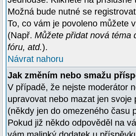
Možná bude nutné se registrovat
To, co vám je povoleno můžete vi
(Např.
Můžete přidat nová téma d
fóru, atd.
).
Návrat nahoru
Jak změním nebo smažu přís
V případě, že nejste moderátor n
upravovat nebo mazat jen svoje 
(někdy jen do omezeného času po
Pokud již někdo odpověděl na váš
vám malinký dodatek u příspěvku, 