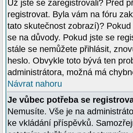
Už jste se zaregistrovali? Před p
registrovat. Byla vám na fóru za
tato skutečnost zobrazí)? Pokud a
se na důvody. Pokud jste se regist
stále se nemůžete přihlásit, znov
heslo. Obvykle toto bývá ten pro
administrátora, možná má chybné
Návrat nahoru
Je vůbec potřeba se registrov
Nemusíte. Vše je na administrátor
ke vkládání příspěvků. Samozřej