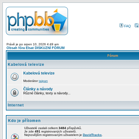
FAQ
Právě je po srpen 10, 2026 4:49 am
Obsah fóra Elsat DISKUZNÍ FÓRUM
Fórum
Kabelová televize
Kabelová televize
Moderátor
taipan
Články a návody
Různé články, texty a návody...
Internet
Kdo je přítomen
Uživatelé zaslali celkem
3484
příspěvků.
Je zde
491
registrovaných uživatelů.
Nejnovějším registrovaným uživatelem je
DavidTracks
.