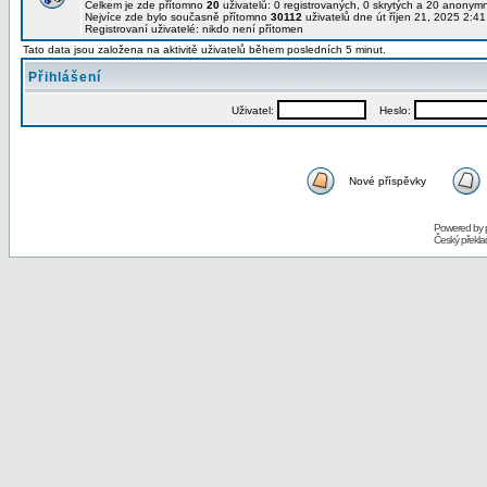
Celkem je zde přítomno
20
uživatelů: 0 registrovaných, 0 skrytých a 20 anony
Nejvíce zde bylo současně přítomno
30112
uživatelů dne út říjen 21, 2025 2:4
Registrovaní uživatelé: nikdo není přítomen
Tato data jsou založena na aktivitě uživatelů během posledních 5 minut.
Přihlášení
Uživatel:
Heslo:
Nové příspěvky
Powered by
Český překl