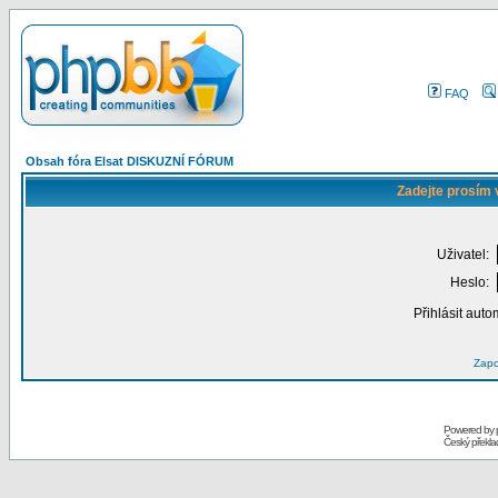
FAQ
Obsah fóra Elsat DISKUZNÍ FÓRUM
Zadejte prosím 
Uživatel:
Heslo:
Přihlásit auto
Zapo
Powered by
Český překl