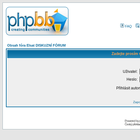
FAQ
Obsah fóra Elsat DISKUZNÍ FÓRUM
Zadejte prosím 
Uživatel:
Heslo:
Přihlásit auto
Zapo
Powered by
Český překl