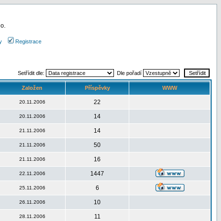
 o.
y
Registrace
Setřídit dle:
Dle pořadí
Založen
Příspěvky
WWW
22
20.11.2006
14
20.11.2006
14
21.11.2006
50
21.11.2006
16
21.11.2006
1447
22.11.2006
6
25.11.2006
10
26.11.2006
11
28.11.2006