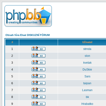
Obsah fóra Elsat DISKUZNÍ FÓRUM
#
Uživatel
1
strnda
2
slon
3
kvetak
4
DuSkie
5
Sars
6
taipan
7
Lasman
8
bk
9
Hrabatko