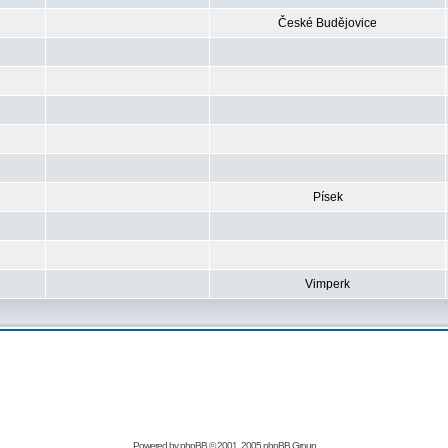
České Budějovice
Písek
Vimperk
Powered by
phpBB
© 2001, 2005 phpBB Group