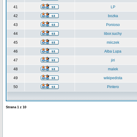
41
LP
42
bozka
43
Ponioso
44
libor.suchy
45
miiczek
46
Alba Lupa
47
jiri
48
malek
49
wikipedista
50
Pintero
Strana
1
z
10