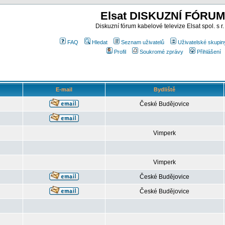
Elsat DISKUZNÍ FÓRUM
Diskuzní fórum kabelové televize Elsat spol. s r.
FAQ
Hledat
Seznam uživatelů
Uživatelské skupin
Profil
Soukromé zprávy
Přihlášení
E-mail
Bydliště
České Budějovice
Vimperk
Vimperk
České Budějovice
České Budějovice