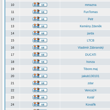
10
mmazna
11
FunTomas
12
Petr
13
Kemény Zdeněk
14
jarda
15
LTCB
16
Vladimír Zábranský
17
DUCATI
18
honza
19
Tibore.maj
20
jakub130101
21
zdar
22
Venca24
23
Kolář
24
Kovařík