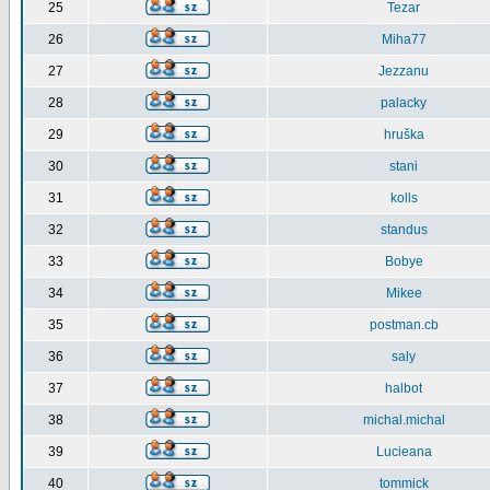
25
Tezar
26
Miha77
27
Jezzanu
28
palacky
29
hruška
30
stani
31
kolls
32
standus
33
Bobye
34
Mikee
35
postman.cb
36
saly
37
halbot
38
michal.michal
39
Lucieana
40
tommick