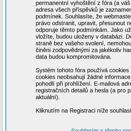
permanentní vyhoštění z fóra (a váš 
adresa všech příspěvků je zaznamen
podmínek. Souhlasíte, že webmaster,
právo odstranit, upravit, přesunout ne
odporuje těmto podmínkám. Jako uživ
vložíte, budou uloženy v databázi. 
straně bez vašeho svolení, nemohou
činěni zodpovědnými za jakékoliv ha
data budou kompromitována.
Systém tohoto fóra používá cookies 
cookies neobsahují žádné informace, 
pohodlí při prohlížení. E-mailová ad
registračních detailů a hesla (a pro
aktuální).
Kliknutím na Registraci níže souhla
Souhlasím s těmito po