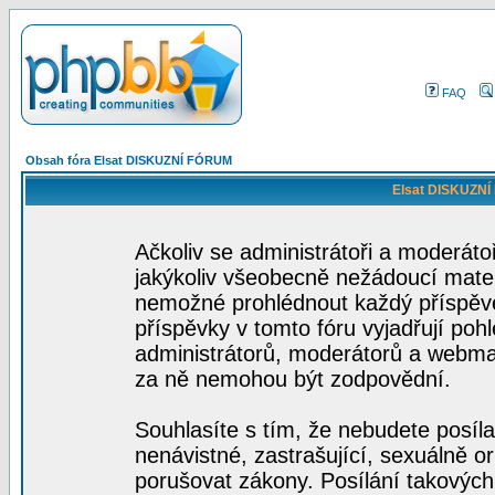
FAQ
Obsah fóra Elsat DISKUZNÍ FÓRUM
Elsat DISKUZNÍ
Ačkoliv se administrátoři a moderátoř
jakýkoliv všeobecně nežádoucí materiá
nemožné prohlédnout každý příspěve
příspěvky v tomto fóru vyjadřují poh
administrátorů, moderátorů a webmas
za ně nemohou být zodpovědní.
Souhlasíte s tím, že nebudete posíla
nenávistné, zastrašující, sexuálně o
porušovat zákony. Posílání takových