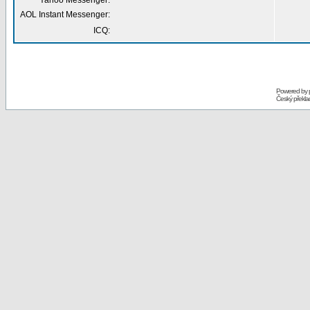
Yahoo Messenger:
AOL Instant Messenger:
ICQ:
Powered by
Český překl