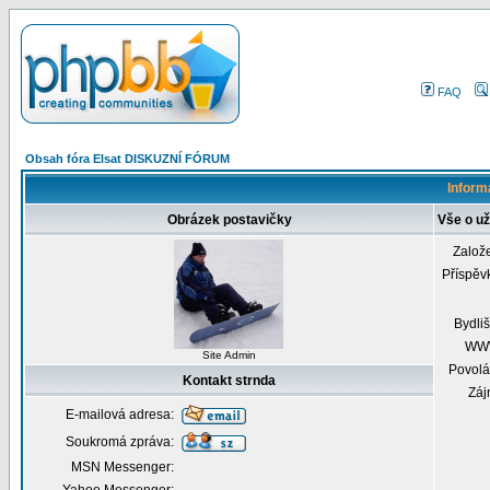
FAQ
Obsah fóra Elsat DISKUZNÍ FÓRUM
Inform
Obrázek postavičky
Vše o už
Založ
Příspěv
Bydliš
WW
Site Admin
Povolá
Kontakt strnda
Záj
E-mailová adresa:
Soukromá zpráva:
MSN Messenger: