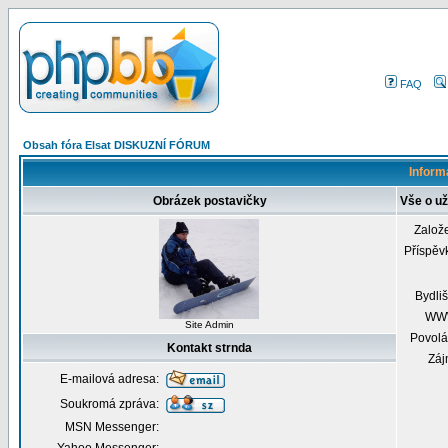
FAQ
Obsah fóra Elsat DISKUZNÍ FÓRUM
Inform
Obrázek postavičky
Vše o už
Založ
Příspěv
Bydliš
WW
Site Admin
Povolá
Kontakt strnda
Záj
E-mailová adresa:
Soukromá zpráva:
MSN Messenger: