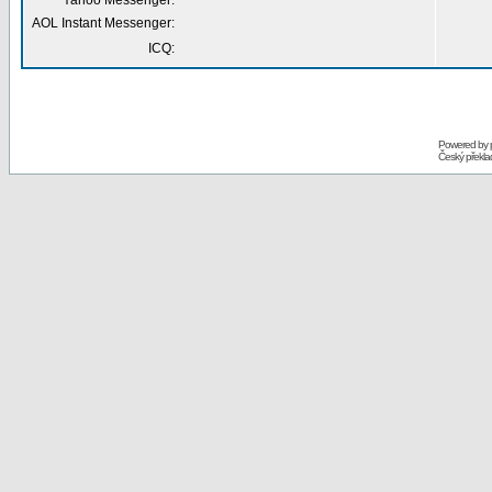
Yahoo Messenger:
AOL Instant Messenger:
ICQ:
Powered by
Český překl