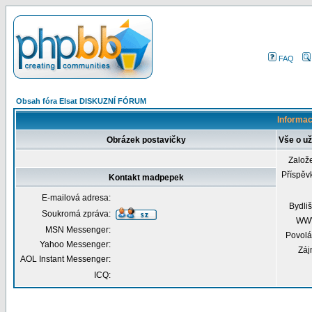
FAQ
Obsah fóra Elsat DISKUZNÍ FÓRUM
Informac
Obrázek postavičky
Vše o u
Založ
Příspěv
Kontakt madpepek
E-mailová adresa:
Bydliš
Soukromá zpráva:
WW
MSN Messenger:
Povolá
Yahoo Messenger:
Záj
AOL Instant Messenger:
ICQ: