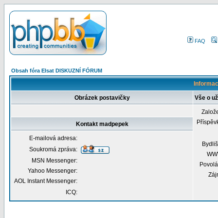
FAQ
Obsah fóra Elsat DISKUZNÍ FÓRUM
Informac
Obrázek postavičky
Vše o u
Založ
Příspěv
Kontakt madpepek
E-mailová adresa:
Bydliš
Soukromá zpráva:
WW
MSN Messenger:
Povolá
Yahoo Messenger:
Záj
AOL Instant Messenger:
ICQ: