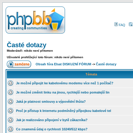
FAQ
Časté dotazy
Moderátoři: nikdo není přítomen
Uživatelé prohlížející toto fórum: nikdo není přítomen
Obsah fóra Elsat DISKUZNÍ FÓRUM
->
Časté dotazy
Témata
Je možné připojit ke kabelovému modemu více než 1 počítač?
Je možné změnit linku na jinou, rychlejší nebo pomalejší lin
Jaká je platnost smlouvy a výpovědní lhůta?
Proč je přístup k Internetu podmíněný přípojkou kabelové tel
Jak je realizováno připojení v bytě zákazníka?
Co znamená údaj o rychlosti 10240/512 kbps?