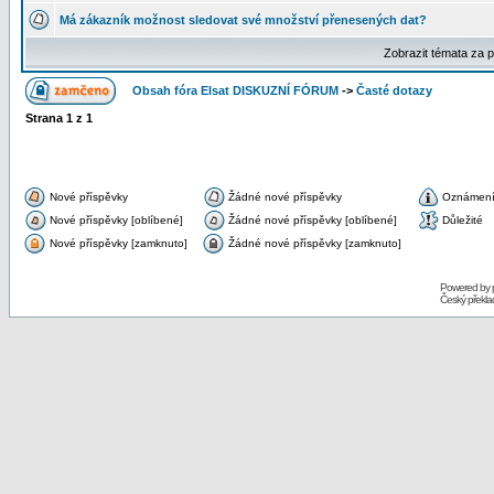
Má zákazník možnost sledovat své množství přenesených dat?
Zobrazit témata za 
Obsah fóra Elsat DISKUZNÍ FÓRUM
->
Časté dotazy
Strana
1
z
1
Nové příspěvky
Žádné nové příspěvky
Oznámen
Nové příspěvky [oblíbené]
Žádné nové příspěvky [oblíbené]
Důležité
Nové příspěvky [zamknuto]
Žádné nové příspěvky [zamknuto]
Powered by
Český překl