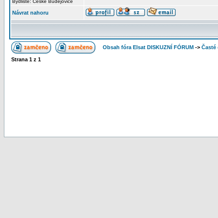
Bydliště: České Budějovice
Návrat nahoru
Obsah fóra Elsat DISKUZNÍ FÓRUM
->
Časté
Strana
1
z
1