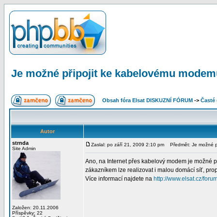
Je možné připojit ke kabelovému modemu
Obsah fóra Elsat DISKUZNÍ FÓRUM
->
Časté
Autor
strnda
Zaslal: po září 21, 2009 2:10 pm
Předmět: Je možné př
Site Admin
Ano, na Internet přes kabelový modem je možné při
zákazníkem lze realizovat i malou domácí síť, pro
Více informací najdete na
http://www.elsat.cz/for
Založen: 20.11.2006
Příspěvky: 22