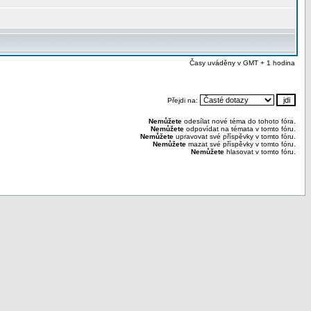
Časy uváděny v GMT + 1 hodina
Přejdi na:
Nemůžete
odesílat nové téma do tohoto fóra.
Nemůžete
odpovídat na témata v tomto fóru.
Nemůžete
upravovat své příspěvky v tomto fóru.
Nemůžete
mazat své příspěvky v tomto fóru.
Nemůžete
hlasovat v tomto fóru.