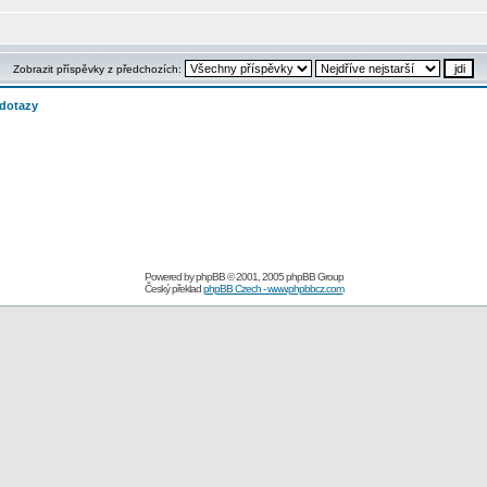
Zobrazit příspěvky z předchozích:
 dotazy
Powered by
phpBB
© 2001, 2005 phpBB Group
Český překlad
phpBB Czech - www.phpbbcz.com