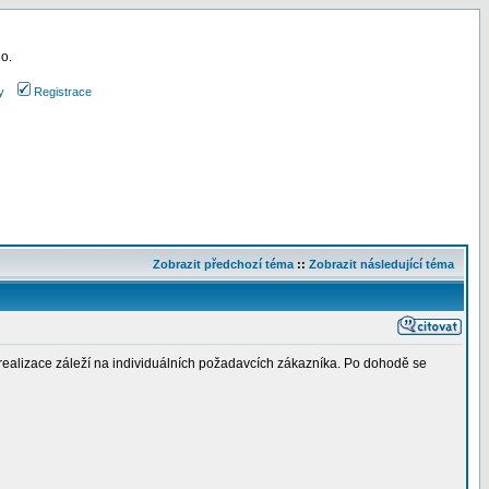
 o.
y
Registrace
Zobrazit předchozí téma
::
Zobrazit následující téma
í realizace záleží na individuálních požadavcích zákazníka. Po dohodě se