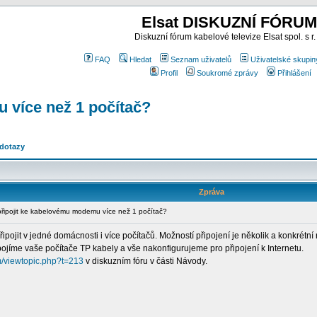
Elsat DISKUZNÍ FÓRUM
Diskuzní fórum kabelové televize Elsat spol. s r.
FAQ
Hledat
Seznam uživatelů
Uživatelské skupin
Profil
Soukromé zprávy
Přihlášení
 více než 1 počítač?
 dotazy
Zpráva
ipojit ke kabelovému modemu více než 1 počítač?
pojit v jedné domácnosti i více počítačů. Možností připojení je několik a konkrétn
pojíme vaše počítače TP kabely a vše nakonfigurujeme pro připojení k Internetu.
um/viewtopic.php?t=213
v diskuzním fóru v části Návody.